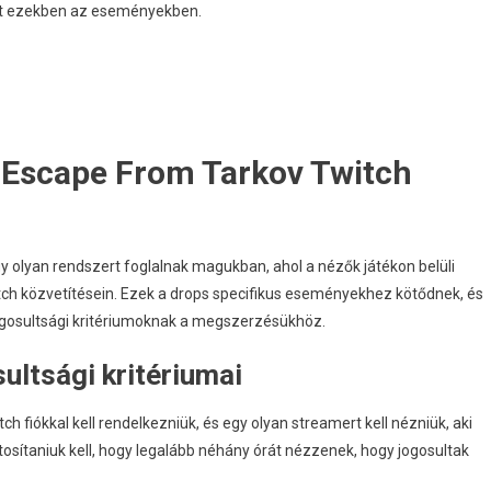
elt ezekben az eseményekben.
ézői
nterakciók,
lköteleződési
utatók
 Escape From Tarkov Twitch
 olyan rendszert foglalnak magukban, ahol a nézők játékon belüli
ch közvetítésein. Ezek a drops specifikus eseményekhez kötődnek, és
ogosultsági kritériumoknak a megszerzésükhöz.
ltsági kritériumai
iókkal kell rendelkezniük, és egy olyan streamert kell nézniük, aki
osítaniuk kell, hogy legalább néhány órát nézzenek, hogy jogosultak