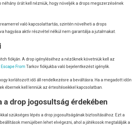
bb néhány órát kell nézniük, hogy növeljék a drops megszerzésének
reamerrel való kapcsolattartás, szintén növelheti a drops
 hagyása aktív részvétel nélkül nem garantálja a jutalmakat.
i
itch fiókján. A drop igényléséhez a nézőknek követniük kell az
a
Escape From
Tarkov fiókjukba való bejelentkezést igénylik.
 hogy korlátozott idő áll rendelkezésre a beváltásra. Ha a megadott időn
nek ébernek kell lenniük az értesítéseikkel kapcsolatban.
a a drop jogosultság érdekében
kkal szükséges lépés a drop jogosultságának biztosításához. Ezt a
 beállítások menüjében lehet elvégezni, ahol a játékosok megtalálják a