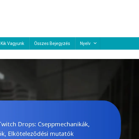
Kik Vagyunk
Összes Bejegyzés
Nyelv