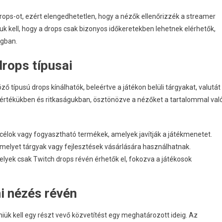
ops-ot, ezért elengedhetetlen, hogy a nézők ellenőrizzék a streamer
iuk kell, hogy a drops csak bizonyos időkeretekben lehetnek elérhetők,
ngban.
rops típusai
típusú drops kínálhatók, beleértve a játékon belüli tárgyakat, valutát
k értékükben és ritkaságukban, ösztönözve a nézőket a tartalommal val
célok vagy fogyasztható termékek, amelyek javítják a játékmenetet.
 amelyet tárgyak vagy fejlesztések vásárlására használhatnak.
lyek csak Twitch drops révén érhetők el, fokozva a játékosok
i nézés révén
k kell egy részt vevő közvetítést egy meghatározott ideig. Az