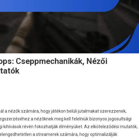
ops: Cseppmechanikák, Nézői
utatók
n
scape
rom
l a nézők számára, hogy játékon belüli jutalmakat szerezzenek,
arkov
egszerzéséhez a nézőknek meg kell felelniük bizonyos jogosultsági
witch
égi kihívások révén fokozhatják élményüket. Az elköteleződési mutatók,
rops:
elengedhetetlen a streamerek számára, hogy optimalizálják
seppmechanikák,