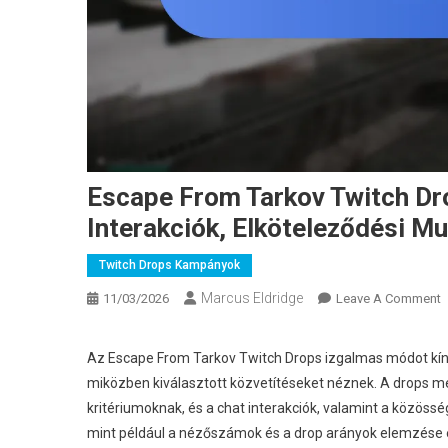
Escape From Tarkov Twitch Dr
Interakciók, Elköteleződési M
Twitch Drops Kampányok
Marcus Eldridge
O
11/03/2026
Leave A Comment
E
F
Az Escape From Tarkov Twitch Drops izgalmas módot kíná
T
miközben kiválasztott közvetítéseket néznek. A drops m
T
kritériumoknak, és a chat interakciók, valamint a közöss
D
mint például a nézőszámok és a drop arányok elemzése 
C