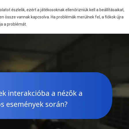
tot észlelik, ezért a játékosoknak ellenőrizniük kell a beállításaikat,
n össze vannak kapcsolva. Ha problémák merülnek fel, a fiókok újra
ja a problémát.