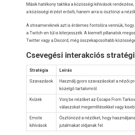
Másik hatékony taktika a közösségi kihívások rendezése,
a közösségi érzést erősíti, hanem arra is ösztönzi a néz
A streamereknek azt is érdemes fontolóra venniük, hogy 
a Twitch-en túl is kiterjesszék. A kiemelt pillanatok me
Twitter vagy a Discord, még összekapcsoltabb közössége
Csevegési interakciós stratég
Stratégia
Leírás
Szavazások
Használj gyors szavazásokat a nézői pre
közelgő tartalomról.
Kvízek
Vonj be nézőket az Escape From Tarkov
válaszokat megemlítésekkel vagy kiseb
Emote
Ösztönözd a nézőket, hogy használjanak
kihívások
jutalmakat oldjanak fel.