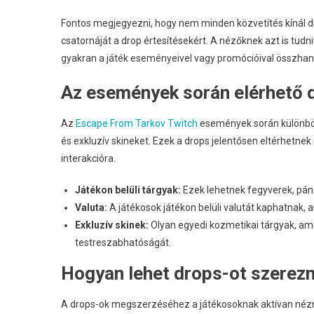
Fontos megjegyezni, hogy nem minden közvetítés kínál dr
csatornáját a drop értesítésekért. A nézőknek azt is tudn
gyakran a játék eseményeivel vagy promócióival összha
Az események során elérhető d
Az
Escape From Tarkov Twitch
események során különböző 
és exkluzív skineket. Ezek a drops jelentősen eltérhetne
interakcióra.
Játékon belüli tárgyak:
Ezek lehetnek fegyverek, pán
Valuta:
A játékosok játékon belüli valutát kaphatnak,
Exkluzív skinek:
Olyan egyedi kozmetikai tárgyak, ame
testreszabhatóságát.
Hogyan lehet drops-ot szerezn
A drops-ok megszerzéséhez a játékosoknak aktívan nézniü