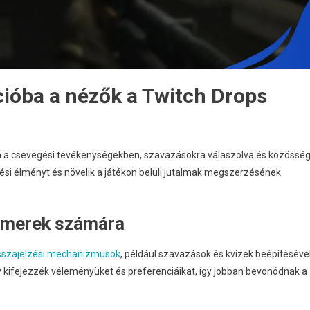
ióba a nézők a Twitch Drops
 a csevegési tevékenységekben, szavazásokra válaszolva és közösség
ézési élményt és növelik a játékon belüli jutalmak megszerzésének
eamerek számára
sszajelzési mechanizmusok
, például szavazások és kvízek beépítésével
 kifejezzék véleményüket és preferenciáikat, így jobban bevonódnak a