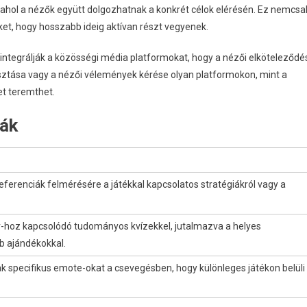
 ahol a nézők együtt dolgozhatnak a konkrét célok elérésén. Ez nemcsa
őket, hogy hosszabb ideig aktívan részt vegyenek.
integrálják a közösségi média platformokat, hogy a nézői elköteleződé
gosztása vagy a nézői vélemények kérése olyan platformokon, mint a
t teremthet.
iák
ferenciák felmérésére a játékkal kapcsolatos stratégiákról vagy a
-hoz kapcsolódó tudományos kvízekkel, jutalmazva a helyes
b ajándékokkal.
 specifikus emote-okat a csevegésben, hogy különleges játékon belüli