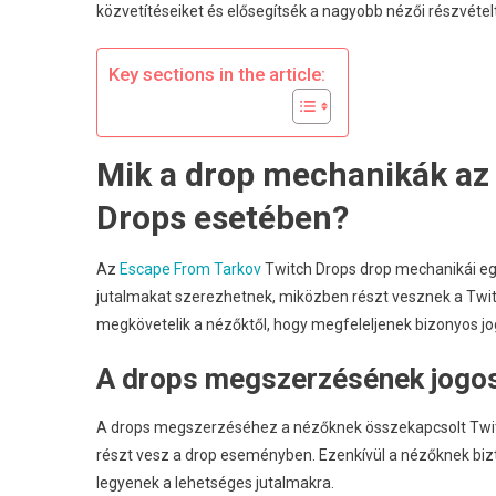
közvetítéseiket és elősegítsék a nagyobb nézői részvét
N
I
E
Key sections in the article:
M
Mik a drop mechanikák az
Drops esetében?
Az
Escape From Tarkov
Twitch Drops drop mechanikái egy
jutalmakat szerezhetnek, miközben részt vesznek a Twit
megkövetelik a nézőktől, hogy megfeleljenek bizonyos j
A drops megszerzésének jogosu
A drops megszerzéséhez a nézőknek összekapcsolt Twitch f
részt vesz a drop eseményben. Ezenkívül a nézőknek bizt
legyenek a lehetséges jutalmakra.