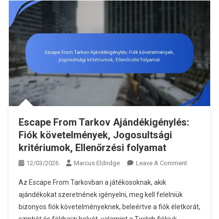
Escape From Tarkov Ajándékigénylés:
Fiók követelmények, Jogosultsági
kritériumok, Ellenőrzési folyamat
On
12/03/2026
Marcus Eldridge
Leave A Comment
Escape
Az Escape From Tarkovban a játékosoknak, akik
From
ajándékokat szeretnének igényelni, meg kell felelniük
Tarkov
bizonyos fiók követelményeknek, beleértve a fiók életkorát,
Ajándékigé
Fiók