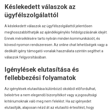
Késlekedett válaszok az
ügyfélszolgálattól
A késlekedett válaszok az ügyfélszolgálattól jelentősen
meghosszabbíthatják az ajándékigénylés feldolgozásának idejét.
Ennek mérséklésére tarts nyilván minden kommunikációt, és
kövesd nyomon rendszeresen. Az online chat lehetőségek vagy a
dedikált igény támogató vonalak használata szintén segíthet a
válaszok felgyorsításában.
Igénylések elutasítása és
fellebbezési folyamatok
Az igénylések elutasítása különböző okokból előfordulhat,
beleértve a nem elegendő bizonyítékot vagy a jogosultsági
kritériumoknak való meg nem felelést. Ha az igényedet
elutasítják, alaposan nézd át az elutasító értesítést, hogy