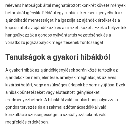
releváns hatóságok által meghatározott konkrét követelmények
betartását igénylik. Például egy család sikeresen igényelheti az
ajándékadó mentességet, ha igazolja az ajándék értékét és a
kapcsolatot az ajándékozó és a címzett között. Ezek a helyzetek
hangsúlyozzák a gondos nyilvántartás vezetésének és a
vonatkozó jogszabályok megértésének fontosságát.
Tanulságok a gyakori hibákból
A gyakori hibák az ajándékigénylések során közé tartozik az
ajándékok be nem jelentése, amelyek meghaladják az éves
kizárási határt, vagy a szükséges űrlapok be nem nyújtása. Ezek
a hibák büntetéseket vagy elutasított igényléseket
eredményezhetnek. A hibákból való tanulás hangsúlyozza a
gondos tervezés és a szakmai adótanácsadókkal való
konzultáció szükségességét a szabályozásoknak való
megfelelés érdekében.