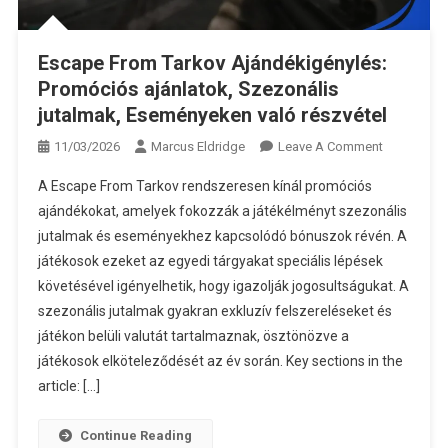
Escape From Tarkov Ajándékigénylés:
Promóciós ajánlatok, Szezonális
jutalmak, Eseményeken való részvétel
On
11/03/2026
Marcus Eldridge
Leave A Comment
Escape
A Escape From Tarkov rendszeresen kínál promóciós
From
ajándékokat, amelyek fokozzák a játékélményt szezonális
Tarkov
jutalmak és eseményekhez kapcsolódó bónuszok révén. A
Ajándékigé
játékosok ezeket az egyedi tárgyakat speciális lépések
Promóciós
Ajánlatok,
követésével igényelhetik, hogy igazolják jogosultságukat. A
Szezonális
szezonális jutalmak gyakran exkluzív felszereléseket és
Jutalmak,
játékon belüli valutát tartalmaznak, ösztönözve a
Események
játékosok elköteleződését az év során. Key sections in the
Való
article: […]
Részvétel
Continue Reading