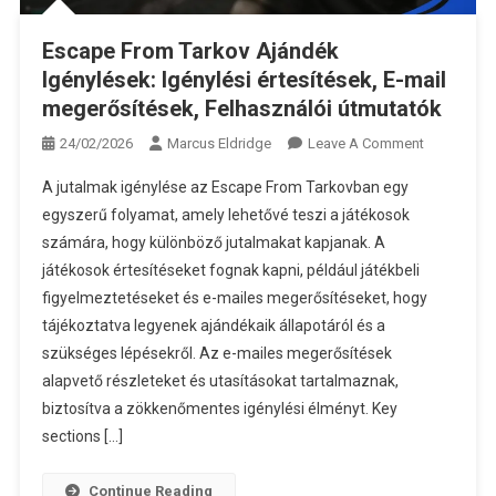
Escape From Tarkov Ajándék
Igénylések: Igénylési értesítések, E-mail
megerősítések, Felhasználói útmutatók
On
24/02/2026
Marcus Eldridge
Leave A Comment
Escape
A jutalmak igénylése az Escape From Tarkovban egy
From
egyszerű folyamat, amely lehetővé teszi a játékosok
Tarkov
számára, hogy különböző jutalmakat kapjanak. A
Ajándék
játékosok értesítéseket fognak kapni, például játékbeli
Igénylések:
Igénylési
figyelmeztetéseket és e-mailes megerősítéseket, hogy
Értesítések
tájékoztatva legyenek ajándékaik állapotáról és a
E-
szükséges lépésekről. Az e-mailes megerősítések
Mail
alapvető részleteket és utasításokat tartalmaznak,
Megerősíté
biztosítva a zökkenőmentes igénylési élményt. Key
Felhasznál
sections […]
Útmutatók
Continue Reading