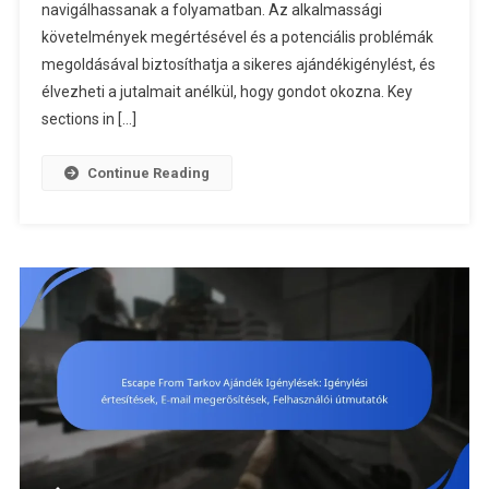
Buktatók,
navigálhassanak a folyamatban. Az alkalmassági
Hibaelhárít
követelmények megértésével és a potenciális problémák
Tippek,
megoldásával biztosíthatja a sikeres ajándékigénylést, és
Támogatás
élvezheti a jutalmait anélkül, hogy gondot okozna. Key
Források
sections in […]
Continue Reading