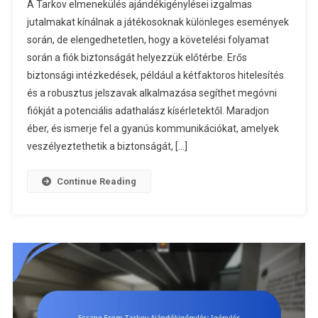
A Tarkov elmenekülés ajándékigénylései izgalmas
From
jutalmakat kínálnak a játékosoknak különleges események
Tarkov
során, de elengedhetetlen, hogy a követelési folyamat
Ajándékigé
során a fiók biztonságát helyezzük előtérbe. Erős
Biztonsági
Intézkedés
biztonsági intézkedések, például a kétfaktoros hitelesítés
Fiók
és a robusztus jelszavak alkalmazása segíthet megóvni
Biztonsága
fiókját a potenciális adathalász kísérletektől. Maradjon
Adathalász
éber, és ismerje fel a gyanús kommunikációkat, amelyek
Tudatossá
veszélyeztethetik a biztonságát, […]
Continue Reading