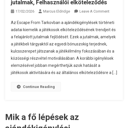
jutalmak, Felhasználói elköteleződés
On
17/02/2026
Marcus Eldridge
Leave A Comment
Escape
Az Escape From Tarkovban a ajándékigénylések történeti
From
adatai kiemelik a játékosok elköteleződésének trendjeit és
Tarkov
a felajánlott jutalmak fejlődését. Ezek a jutalmak, amelyek
Ajándék
a játékbeli tárgyaktól az egyedi bónuszokig terjednek,
Igénylések:
Történeti
kulcsszerepet játszanak a játékélmény fokozásában és a
Adatok,
közösségi részvétel motiválásában. A korábbi igénylések
Korábbi
elemzésével jobban megérthetjük azok hatását a
Jutalmak,
játékosok aktivitására és az általános elköteleződésre a […]
Felhasznál
Elkötelező
Continue Reading
Mik a fő lépések az