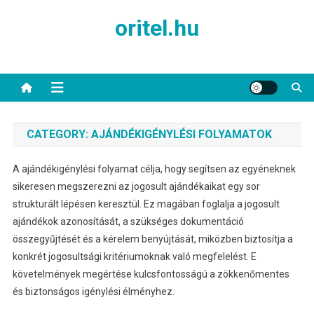
Skip
oritel.hu
to
content
CATEGORY:
AJÁNDÉKIGÉNYLÉSI FOLYAMATOK
A ajándékigénylési folyamat célja, hogy segítsen az egyéneknek
sikeresen megszerezni az jogosult ajándékaikat egy sor
strukturált lépésen keresztül. Ez magában foglalja a jogosult
ajándékok azonosítását, a szükséges dokumentáció
összegyűjtését és a kérelem benyújtását, miközben biztosítja a
konkrét jogosultsági kritériumoknak való megfelelést. E
követelmények megértése kulcsfontosságú a zökkenőmentes
és biztonságos igénylési élményhez.