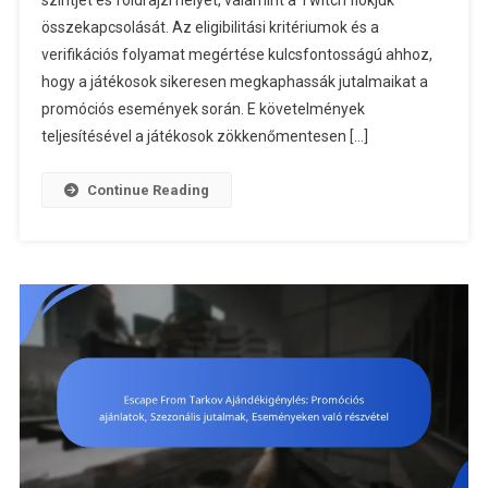
szintjét és földrajzi helyét, valamint a Twitch fiókjuk
Követelmén
összekapcsolását. Az eligibilitási kritériumok és a
Jogosultsá
verifikációs folyamat megértése kulcsfontosságú ahhoz,
Kritériumok
hogy a játékosok sikeresen megkaphassák jutalmaikat a
Ellenőrzési
promóciós események során. E követelmények
Folyamat
teljesítésével a játékosok zökkenőmentesen […]
Continue Reading