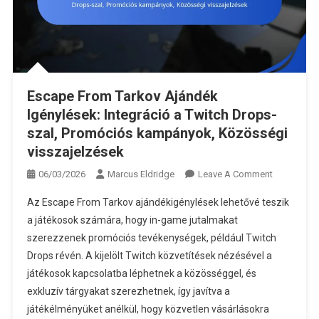
Escape From Tarkov Ajándék
Igénylések: Integráció a Twitch Drops-
szal, Promóciós kampányok, Közösségi
visszajelzések
On
06/03/2026
Marcus Eldridge
Leave A Comment
Escape
Az Escape From Tarkov ajándékigénylések lehetővé teszik
From
a játékosok számára, hogy in-game jutalmakat
Tarkov
szerezzenek promóciós tevékenységek, például Twitch
Ajándék
Drops révén. A kijelölt Twitch közvetítések nézésével a
Igénylések:
Integráció
játékosok kapcsolatba léphetnek a közösséggel, és
A
exkluzív tárgyakat szerezhetnek, így javítva a
Twitch
játékélményüket anélkül, hogy közvetlen vásárlásokra