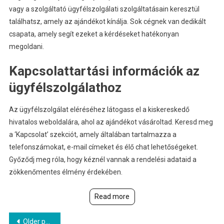
vagy a szolgáltató ügyfélszolgálati szolgáltatásain keresztül
találhatsz, amely az ajándékot kínálja. Sok cégnek van dedikált
csapata, amely segít ezeket a kérdéseket hatékonyan
megoldani.
Kapcsolattartási információk az
ügyfélszolgálathoz
Az ügyfélszolgálat eléréséhez látogass el a kiskereskedő
hivatalos weboldalára, ahol az ajándékot vásároltad. Keresd meg
a ‘Kapcsolat’ szekciót, amely általában tartalmazza a
telefonszámokat, e-mail címeket és élő chat lehetőségeket.
Győződj meg róla, hogy kéznél vannak a rendelési adataid a
zökkenőmentes élmény érdekében.
Read more
Posts
Older posts