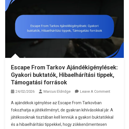
Escape From Tarkov Ajándékigénylések:
Gyakori buktatók, Hibaelhárítási tippek,
Támogatási források
On
24/02/2026
Marcus Eldridge
Leave A Comment
Escape
A ajándékok igénylése az Escape From Tarkovban
From
fokozhatja a játékélményt, de gyakran kihívásokkal jár. A
Tarkov
játékosoknak tisztában kell lenniük a gyakori buktatókkal
Ajándékigé
és a hibaelhárítási tippekkel, hogy zökkenőmentesen
Gyakori