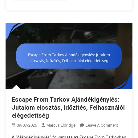
Escape From Tarkov Ajándékigénylés:
Jutalom elosztás, Időzítés, Felhasználói
elégedettség
On
09/03/2026
Marcus Eldridge
Leave A Comment
Escape
A “Ajándék igénylés” folyamata az Escape From Tarkovban