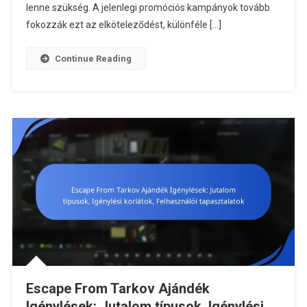
Drops-
lenne szükség. A jelenlegi promóciós kampányok tovább
Szal,
fokozzák ezt az elköteleződést, különféle […]
Promóciós
Kampányok
Continue Reading
Közösségi
Visszajelz
Escape From Tarkov Ajándék
Igénylések: Jutalom típusok, Igénylési