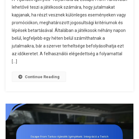
From
lehetővé teszi a játékosok számára, hogy jutalmakat
Tarkov
kapjanak, ha részt vesznek különleges eseményeken vagy
Ajándékigé
promóciókon, meghatározott jogosultsági kritériumok és
Jutalom
Elosztás,
lépések betartásával. Általában a játékosok néhány napon
Időzítés,
belül, legfeljebb egy héten belül számíthatnak a
Felhasznál
jutalmaikra, bár a szerver terheltsége befolyásolhatja ezt
Elégedetts
az időkeretet. A felhasználói elégedettség a folyamattal
[…]
Continue Reading