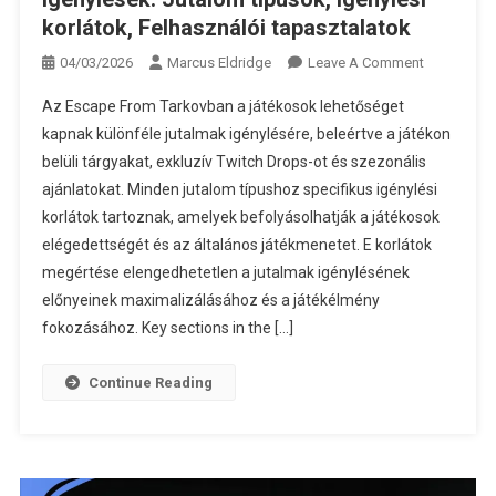
korlátok, Felhasználói tapasztalatok
On
04/03/2026
Marcus Eldridge
Leave A Comment
Escape
Az Escape From Tarkovban a játékosok lehetőséget
From
kapnak különféle jutalmak igénylésére, beleértve a játékon
Tarkov
belüli tárgyakat, exkluzív Twitch Drops-ot és szezonális
Ajándék
ajánlatokat. Minden jutalom típushoz specifikus igénylési
Igénylések:
Jutalom
korlátok tartoznak, amelyek befolyásolhatják a játékosok
Típusok,
elégedettségét és az általános játékmenetet. E korlátok
Igénylési
megértése elengedhetetlen a jutalmak igénylésének
Korlátok,
előnyeinek maximalizálásához és a játékélmény
Felhasznál
fokozásához. Key sections in the […]
Tapasztala
Continue Reading