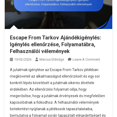
Escape From Tarkov Ajándékigénylés:
Igénylés ellenőrzése, Folyamatábra,
Felhasználói vélemények
On
19/02/2026
Marcus Eldridge
Leave A Comment
Escape
A jutalmak igénylése az Escape From Tarkov játékban
From
megköveteli az alkalmasságod ellenőrzését és egy sor
Tarkov
konkrét lépés követését a jutalmak sikeres átvétele
Ajándékigé
érdekében. Az ellenőrzési folyamat célja, hogy
Igénylés
Ellenőrzése
megerősítse, hogy a jutalmak érvényesek és megfelelően
Folyamatáb
kapcsolódnak a fiókodhoz. A felhasználói vélemények
Felhasznál
betekintést nyújtanak a játékosok tapasztalataiba,
Véleménye
bemutatva a folyamat során tapasztalt elégedettséget és