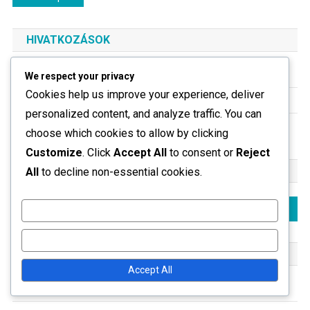
navigation
HIVATKOZÁSOK
Kik vagyunk
We respect your privacy
Cookies help us improve your experience, deliver
Összes bejegyzés
personalized content, and analyze traffic. You can
Vegye fel velünk a kapcsolatot
choose which cookies to allow by clicking
Customize
. Click
Accept All
to consent or
Reject
KERESÉS
All
to decline non-essential cookies.
Search
Customize
for:
Reject All
KATEGÓRIÁK
Accept All
Ajándékigénylési folyamatok