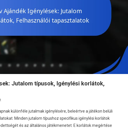
k: Jutalom típusok, Igénylési korlátok,
On
t
Escape
nak különféle jutalmak igénylésére, beleértve a játékon belüli
From
latokat. Minden jutalom típushoz specifikus igénylési korlátok
Tarkov
edettségét és az általános játékmenetet. E korlátok megértése
Ajándék