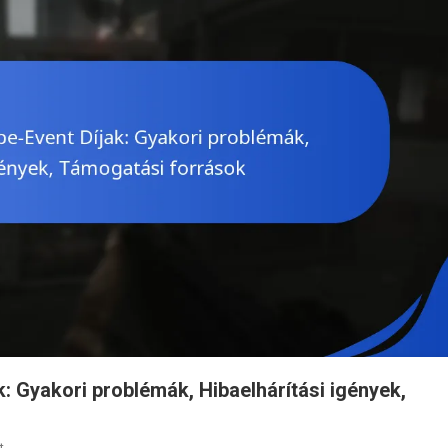
 Gyakori problémák, Hibaelhárítási igények,
On
t