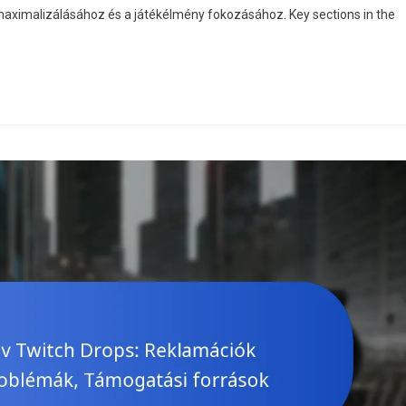
maximalizálásához és a játékélmény fokozásához. Key sections in the
Igénylések:
Jutalom
Típusok,
Igénylési
Korlátok,
Felhasználói
Tapasztalatok