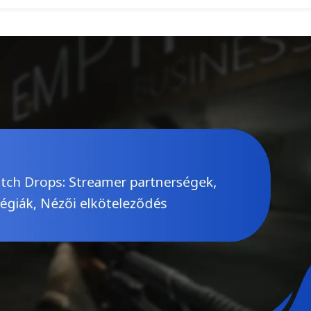
Problémák,
Támogatási
Források