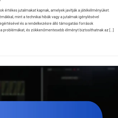
Escape
ok értékes jutalmakat kapnak, amelyek javítják a játékélményüket.
From
ákkal, mint a technikai hibák vagy a jutalmak igénylésével
Tarkov
gértésével és a rendelkezésre álló támogatási források
Wipe-
l a problémákat, és zökkenőmentesebb élményt biztosíthatnak az […]
Event
Díjak:
Gyakori
Problémák,
Hibaelhárítási
Igények,
Támogatási
Források