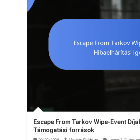
Escape From Tarkov Wipe-Event Díjak:
Támogatási források
02/03/2026
Marcus Eldridge
Leave A Commen