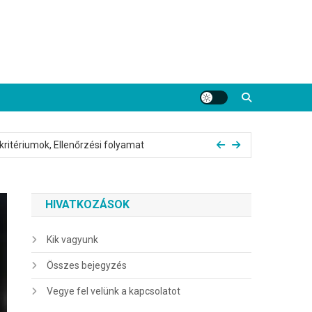
ználói elégedettség
ritériumok, Ellenőrzési folyamat
köteleződési mutatók
HIVATKOZÁSOK
jutalmak, Eseményeken való részvétel
yek, Igénylés folyamata
Kik vagyunk
Összes bejegyzés
ználói elégedettség
Vegye fel velünk a kapcsolatot
ritériumok, Ellenőrzési folyamat