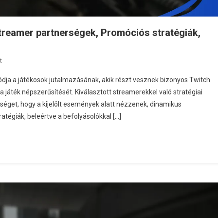
treamer partnerségek, Promóciós stratégiák,
On
t
Escape
dja a játékosok jutalmazásának, akik részt vesznek bizonyos Twitch
From
a játék népszerűsítését. Kiválasztott streamerekkel való stratégiai
Tarkov
éget, hogy a kijelölt események alatt nézzenek, dinamikus
Twitch
tégiák, beleértve a befolyásolókkal […]
Drops:
Streamer
Partnerségek,
Promóciós
Stratégiák,
Nézői
Elköteleződés