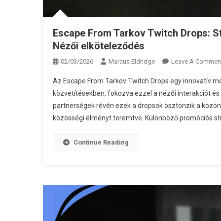
Escape From Tarkov Twitch Drops: S
Nézői elköteleződés
02/03/2026
Marcus Eldridge
Leave A Commen
Az Escape From Tarkov Twitch Drops egy innovatív mó
közvetítésekben, fokozva ezzel a nézői interakciót és 
partnerségek révén ezek a dropsok ösztönzik a közöns
közösségi élményt teremtve. Különböző promóciós stra
Continue Reading