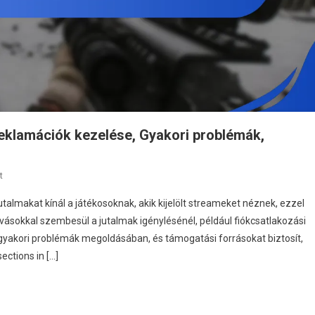
eklamációk kezelése, Gyakori problémák,
On
t
Escape
almakat kínál a játékosoknak, akik kijelölt streameket néznek, ezzel
From
vásokkal szembesül a jutalmak igénylésénél, például fiókcsatlakozási
Tarkov
gyakori problémák megoldásában, és támogatási forrásokat biztosít,
Twitch
ections in […]
Drops:
Reklamációk
Kezelése,
Gyakori