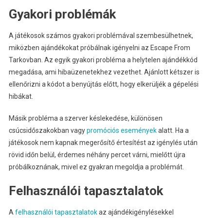
Gyakori problémák
A játékosok számos gyakori problémával szembesülhetnek,
miközben ajándékokat próbálnak igényelni az Escape From
Tarkovban. Az egyik gyakori probléma a helytelen ajándékkód
megadása, ami hibaüzenetekhez vezethet. Ajánlott kétszer is
ellenőrizni a kódot a benyújtás előtt, hogy elkerüljék a gépelési
hibákat.
Másik probléma a szerver késlekedése, különösen
csúcsidőszakokban vagy
promóciós események
alatt. Ha a
játékosok nem kapnak megerősítő értesítést az igénylés után
rövid időn belül, érdemes néhány percet várni, mielőtt újra
próbálkoznának, mivel ez gyakran megoldja a problémát.
Felhasználói tapasztalatok
A
felhasználói tapasztalatok
az ajándékigénylésekkel