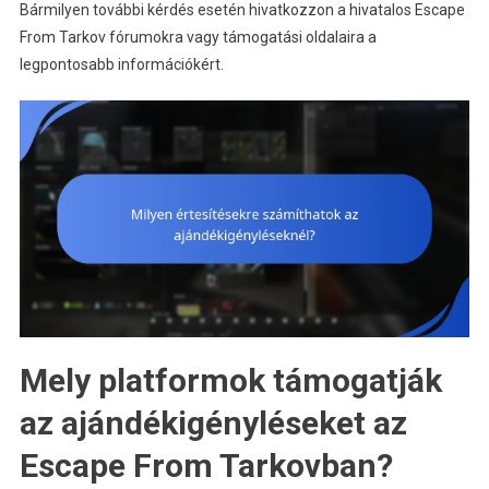
Bármilyen további kérdés esetén hivatkozzon a hivatalos Escape
From Tarkov fórumokra vagy támogatási oldalaira a
legpontosabb információkért.
Mely platformok támogatják
az ajándékigényléseket az
Escape From Tarkovban?