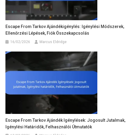
Escape From Tarkov Ajándékigénylés: Igénylési Módszerek,
Ellenőrzési Lépések, Fiók Összekapcsolás
16/02/2026
Marcus Eldridge
Escape From Tarkov Ajándék Igénylések: Jogosult Jutalmak,
Igénylési Határidők, Felhasználói Útmutatók