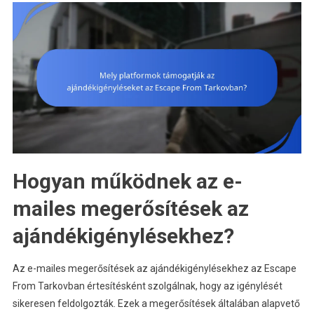
Hogyan működnek az e-
mailes megerősítések az
ajándékigénylésekhez?
Az e-mailes megerősítések az ajándékigénylésekhez az Escape
From Tarkovban értesítésként szolgálnak, hogy az igénylését
sikeresen feldolgozták. Ezek a megerősítések általában alapvető