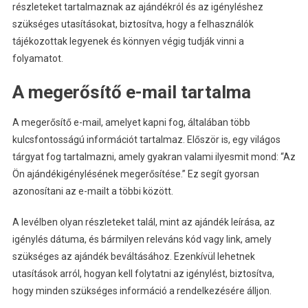
részleteket tartalmaznak az ajándékról és az igényléshez
szükséges utasításokat, biztosítva, hogy a felhasználók
tájékozottak legyenek és könnyen végig tudják vinni a
folyamatot.
A megerősítő e-mail tartalma
A megerősítő e-mail, amelyet kapni fog, általában több
kulcsfontosságú információt tartalmaz. Először is, egy világos
tárgyat fog tartalmazni, amely gyakran valami ilyesmit mond: “Az
Ön ajándékigénylésének megerősítése.” Ez segít gyorsan
azonosítani az e-mailt a többi között.
A levélben olyan részleteket talál, mint az ajándék leírása, az
igénylés dátuma, és bármilyen releváns kód vagy link, amely
szükséges az ajándék beváltásához. Ezenkívül lehetnek
utasítások arról, hogyan kell folytatni az igénylést, biztosítva,
hogy minden szükséges információ a rendelkezésére álljon.