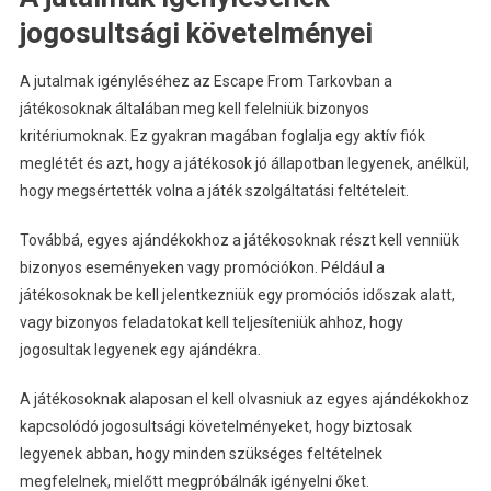
jogosultsági követelményei
A jutalmak igényléséhez az Escape From Tarkovban a
játékosoknak általában meg kell felelniük bizonyos
kritériumoknak. Ez gyakran magában foglalja egy aktív fiók
meglétét és azt, hogy a játékosok jó állapotban legyenek, anélkül,
hogy megsértették volna a játék szolgáltatási feltételeit.
Továbbá, egyes ajándékokhoz a játékosoknak részt kell venniük
bizonyos eseményeken vagy promóciókon. Például a
játékosoknak be kell jelentkezniük egy promóciós időszak alatt,
vagy bizonyos feladatokat kell teljesíteniük ahhoz, hogy
jogosultak legyenek egy ajándékra.
A játékosoknak alaposan el kell olvasniuk az egyes ajándékokhoz
kapcsolódó jogosultsági követelményeket, hogy biztosak
legyenek abban, hogy minden szükséges feltételnek
megfelelnek, mielőtt megpróbálnák igényelni őket.