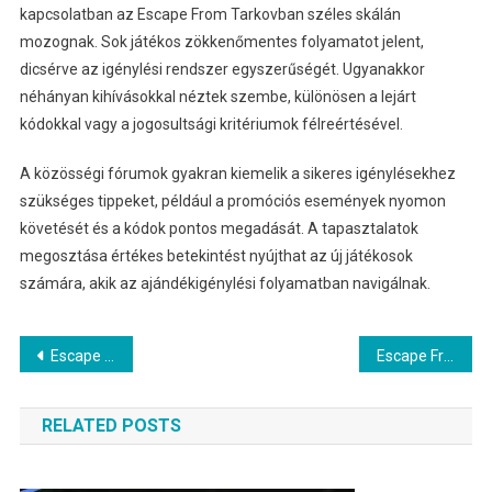
kapcsolatban az Escape From Tarkovban széles skálán
mozognak. Sok játékos zökkenőmentes folyamatot jelent,
dicsérve az igénylési rendszer egyszerűségét. Ugyanakkor
néhányan kihívásokkal néztek szembe, különösen a lejárt
kódokkal vagy a jogosultsági kritériumok félreértésével.
A közösségi fórumok gyakran kiemelik a sikeres igénylésekhez
szükséges tippeket, például a promóciós események nyomon
követését és a kódok pontos megadását. A tapasztalatok
megosztása értékes betekintést nyújthat az új játékosok
számára, akik az ajándékigénylési folyamatban navigálnak.
Post
Escape From Tarkov Twitch Drops: Az esemény időtartama, Jogosult tárgyak, Csepp arányok
Escape From Tarkov Wipe-Event Díjak: Értesítések igénylése, E-mail megerősítések, Felhasználói útmutatók
navigation
RELATED POSTS