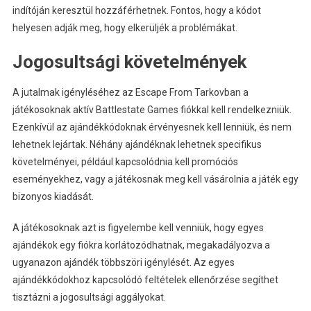
indítóján keresztül hozzáférhetnek. Fontos, hogy a kódot
helyesen adják meg, hogy elkerüljék a problémákat.
Jogosultsági követelmények
A jutalmak igényléséhez az Escape From Tarkovban a
játékosoknak aktív Battlestate Games fiókkal kell rendelkezniük.
Ezenkívül az ajándékkódoknak érvényesnek kell lenniük, és nem
lehetnek lejártak. Néhány ajándéknak lehetnek specifikus
követelményei, például kapcsolódnia kell promóciós
eseményekhez, vagy a játékosnak meg kell vásárolnia a játék egy
bizonyos kiadását.
A játékosoknak azt is figyelembe kell venniük, hogy egyes
ajándékok egy fiókra korlátozódhatnak, megakadályozva a
ugyanazon ajándék többszöri igénylését. Az egyes
ajándékkódokhoz kapcsolódó feltételek ellenőrzése segíthet
tisztázni a jogosultsági aggályokat.