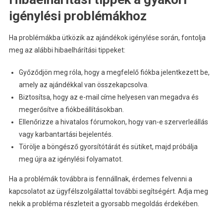
igénylési problémákhoz
Ha problémákba ütközik az ajándékok igénylése során, fontolja
meg az alábbi hibaelhárítási tippeket:
Győződjön meg róla, hogy a megfelelő fiókba jelentkezett be,
amely az ajándékkal van összekapcsolva.
Biztosítsa, hogy az e-mail címe helyesen van megadva és
megerősítve a fiókbeállításokban.
Ellenőrizze a hivatalos fórumokon, hogy van-e szerverleállás
vagy karbantartási bejelentés.
Törölje a böngésző gyorsítótárát és sütiket, majd próbálja
meg újra az igénylési folyamatot.
Ha a problémák továbbra is fennállnak, érdemes felvenni a
kapcsolatot az ügyfélszolgálattal további segítségért. Adja meg
nekik a probléma részleteit a gyorsabb megoldás érdekében.