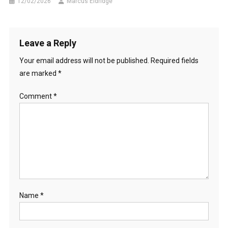
12/02/2026
Marcus Eldridge
Leave a Reply
Your email address will not be published.
Required fields
are marked
*
Comment
*
Name
*