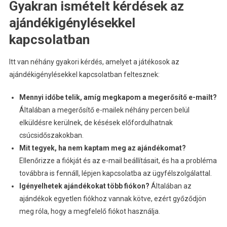
Gyakran ismételt kérdések az
ajándékigénylésekkel
kapcsolatban
Itt van néhány gyakori kérdés, amelyet a játékosok az
ajándékigénylésekkel kapcsolatban feltesznek:
Mennyi időbe telik, amíg megkapom a megerősítő e-mailt?
Általában a megerősítő e-mailek néhány percen belül
elküldésre kerülnek, de késések előfordulhatnak
csúcsidőszakokban.
Mit tegyek, ha nem kaptam meg az ajándékomat?
Ellenőrizze a fiókját és az e-mail beállításait, és ha a probléma
továbbra is fennáll, lépjen kapcsolatba az ügyfélszolgálattal.
Igényelhetek ajándékokat több fiókon?
Általában az
ajándékok egyetlen fiókhoz vannak kötve, ezért győződjön
meg róla, hogy a megfelelő fiókot használja.