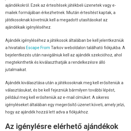
ajándékokról. Ezek az értesítések játékbeli üzenetek vagy e-
mailek formájában érkezhetnek. Miután értesítést kaptak, a
játékosoknak követniük kell a megadott utasításokat az
ajándékaik igényléséhez.
Ajándék igényléséhez a játékosok általában be kell jelentkezniük
a hivatalos
Escape From
Tarkov weboldalon található fiókjukba. A
bejelentkezés után navigálniuk kell az ajándék szekcióhoz, ahol
megtekinthetik és kiválaszthatják a rendelkezésre álló
jutalmaikat.
Ajándék kiválasztása után a játékosoknak meg kell erősíteniük a
választásukat, és be kell fejezniük bármilyen további lépést,
például meg kell erősíteniük az e-mail címüket. A sikeres
igényléseket általában egy megerősítő üzenet követi, amely jelzi,
hogy az ajándék hozzá lett adva a fiókjukhoz.
Az igénylésre elérhető ajándékok