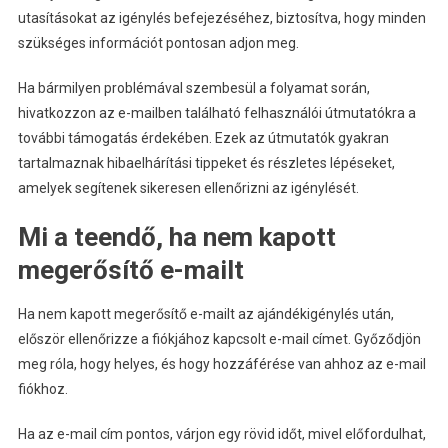
utasításokat az igénylés befejezéséhez, biztosítva, hogy minden
szükséges információt pontosan adjon meg.
Ha bármilyen problémával szembesül a folyamat során,
hivatkozzon az e-mailben található felhasználói útmutatókra a
további támogatás érdekében. Ezek az útmutatók gyakran
tartalmaznak hibaelhárítási tippeket és részletes lépéseket,
amelyek segítenek sikeresen ellenőrizni az igénylését.
Mi a teendő, ha nem kapott
megerősítő e-mailt
Ha nem kapott megerősítő e-mailt az ajándékigénylés után,
először ellenőrizze a fiókjához kapcsolt e-mail címet. Győződjön
meg róla, hogy helyes, és hogy hozzáférése van ahhoz az e-mail
fiókhoz.
Ha az e-mail cím pontos, várjon egy rövid időt, mivel előfordulhat,