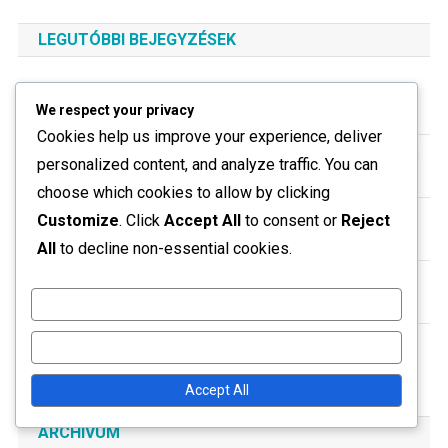
LEGUTÓBBI BEJEGYZÉSEK
Escape From Tarkov Ajándékigénylés: Fiók követelmények,
We respect your privacy
Jogosultsági kritériumok, Ellenőrzési folyamat
Cookies help us improve your experience, deliver
Escape From Tarkov Twitch Drops: Cseppmechanikák, Nézői
personalized content, and analyze traffic. You can
interakciók, Elköteleződési mutatók
choose which cookies to allow by clicking
Escape From Tarkov Ajándékigénylés: Promóciós ajánlatok,
Customize
. Click
Accept All
to consent or
Reject
Szezonális jutalmak, Eseményeken való részvétel
All
to decline non-essential cookies.
Escape From Tarkov Twitch Drops: Résztvevő streamerek,
Customize
Nézői követelmények, Igénylés folyamata
Escape From Tarkov Ajándékigénylés: Jutalom elosztás,
Reject All
Időzítés, Felhasználói elégedettség
Accept All
ARCHÍVUM