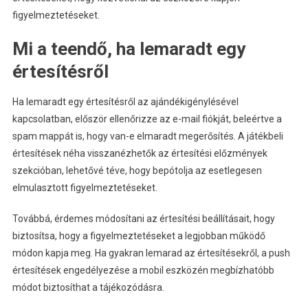
figyelmeztetéseket.
Mi a teendő, ha lemaradt egy
értesítésről
Ha lemaradt egy értesítésről az ajándékigénylésével
kapcsolatban, először ellenőrizze az e-mail fiókját, beleértve a
spam mappát is, hogy van-e elmaradt megerősítés. A játékbeli
értesítések néha visszanézhetők az értesítési előzmények
szekcióban, lehetővé téve, hogy bepótolja az esetlegesen
elmulasztott figyelmeztetéseket.
Továbbá, érdemes módosítani az értesítési beállításait, hogy
biztosítsa, hogy a figyelmeztetéseket a legjobban működő
módon kapja meg. Ha gyakran lemarad az értesítésekről, a push
értesítések engedélyezése a mobil eszközén megbízhatóbb
módot biztosíthat a tájékozódásra.