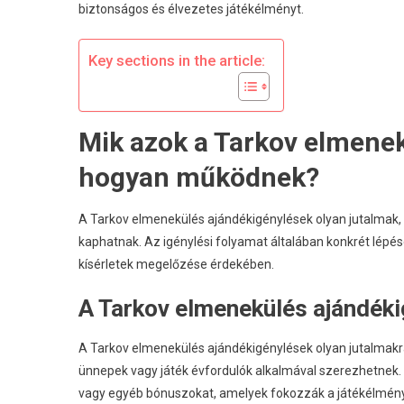
biztonságos és élvezetes játékélményt.
F
B
A
Key sections in the article:
T
Mik azok a Tarkov elmenek
hogyan működnek?
A Tarkov elmenekülés ajándékigénylések olyan jutalmak
kaphatnak. Az igénylési folyamat általában konkrét lépés
kísérletek megelőzése érdekében.
A Tarkov elmenekülés ajándék
A Tarkov elmenekülés ajándékigénylések olyan jutalmakra
ünnepek vagy játék évfordulók alkalmával szerezhetnek. 
vagy egyéb bónuszokat, amelyek fokozzák a játékélmény