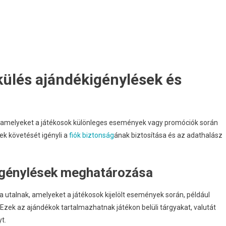
iók
iztonsága,
dathalászati
udatosság
ülés ajándékigénylések és
, amelyeket a játékosok különleges események vagy promóciók során
ek követését igényli a
fiók biztonság
ának biztosítása és az adathalász
igénylések meghatározása
 utalnak, amelyeket a játékosok kijelölt események során, például
Ezek az ajándékok tartalmazhatnak játékon belüli tárgyakat, valutát
t.