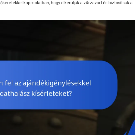
időkeretekkel kapcsolatban, hogy elkerüljük a zűrzavart és biztosítsuk a