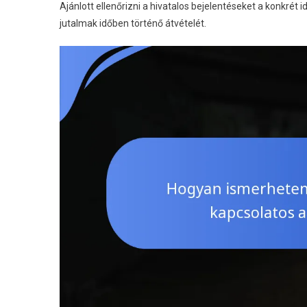
Ajánlott ellenőrizni a hivatalos bejelentéseket a konkrét 
jutalmak időben történő átvételét.