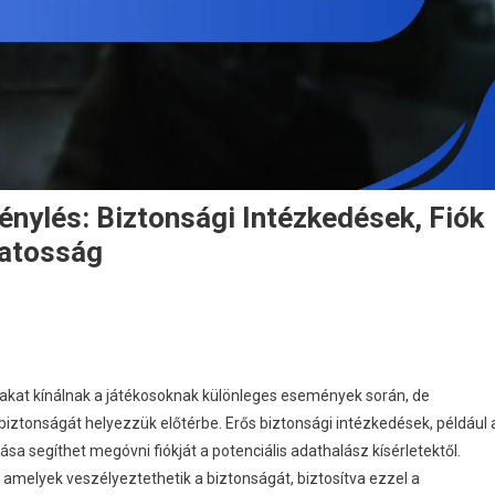
nylés: Biztonsági Intézkedések, Fiók
datosság
n
scape
rom
akat kínálnak a játékosoknak különleges események során, de
arkov
 biztonságát helyezzük előtérbe. Erős biztonsági intézkedések, például 
jándékigénylés:
sa segíthet megóvni fiókját a potenciális adathalász kísérletektől.
iztonsági
amelyek veszélyeztethetik a biztonságát, biztosítva ezzel a
ntézkedések,