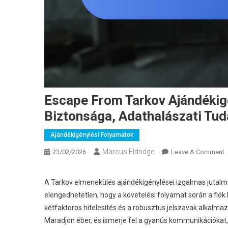
Escape From Tarkov Ajándékigé
Biztonsága, Adathalászati Tu
Ajándékigénylési Folyamatok
Marcus Eldridge
O
23/02/2026
Leave A Comment
E
F
A Tarkov elmenekülés ajándékigénylései izgalmas jutalm
T
elengedhetetlen, hogy a követelési folyamat során a fiók
A
kétfaktoros hitelesítés és a robusztus jelszavak alkalmazá
B
Maradjon éber, és ismerje fel a gyanús kommunikációkat, 
I