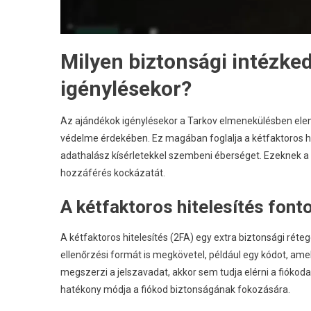
Milyen biztonsági intézke
igénylésekor?
Az ajándékok igénylésekor a Tarkov elmenekülésben elen
védelme érdekében. Ez magában foglalja a kétfaktoros hi
adathalász kísérletekkel szembeni éberséget. Ezeknek a 
hozzáférés kockázatát.
A kétfaktoros hitelesítés fon
A kétfaktoros hitelesítés (2FA) egy extra biztonsági ré
ellenőrzési formát is megkövetel, például egy kódot, amel
megszerzi a jelszavadat, akkor sem tudja elérni a fióko
hatékony módja a fiókod biztonságának fokozására.