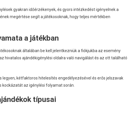
nylések gyakran időérzékenyek, és gyors intézkedést igényelnek a
ének megértése segít a játékosoknak, hogy teljes mértékben
yamata a játékban
ékosoknak általában be kell jelentkezniük a fiókjukba az esemény
z hivatalos ajándékigénylési oldalra való navigálást és az ott található
os legyen, kétfaktoros hitelesítés engedélyezésével és erős jelszavak
s kockázatát az igénylési folyamat során.
jándékok típusai