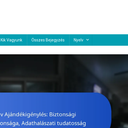
Kik Vagyunk
Összes Bejegyzés
Nyelv