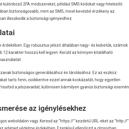
at különböző 2FA módszereket, például SMS kódokat vagy hitelesítő
alában biztonságosabb, mint az SMS, mivel kevésbé érzékeny az
an illeszkedik a biztonsági igényeidhez.
latai
e érdekében. Egy robusztus jelszó általában nagy- és kisbetűk, számok
b 12 karakter hosszú kell legyen. Kerüld az könnyen kitalálható
használatát.
lszavak biztonságos generálásához és tárolásához. Ez az eszköz
akat tarts fenn, csökkentve ezzel annak kockázatát, hogy egyetlen
frissítsd a jelszavaidat, különösen bármilyen gyanús biztonsági esemé
ismerése az igénylésekhez
os weboldalon vagy. Keresd az “https://” kezdetű URL-eket az “http://”
znál az adataid védelme érdekében. Ezenkívül ellenőrizd a címsorban