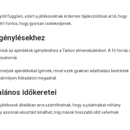
től függően, ezért a játékosoknak érdemes tájékozódniuk arról, hogy
zért fontos, hogy gyorsan cselekedjenek.
igénylésekhez
niuk az ajándékok igényléséhez a Tarkov elmenekülésben. A fő forrás 
csatornái.
, amelyek ajándékokat ígérnek, mivel ezek gyakran adathalász kísérletek
t bármilyen fiókadatot megadnál.
alános időkeretei
 játékosok általában arra számíthatnak, hogy a jutalmaikat néhány
 azonnali elosztást kínálhat, míg mások hosszabb időt vehetnek