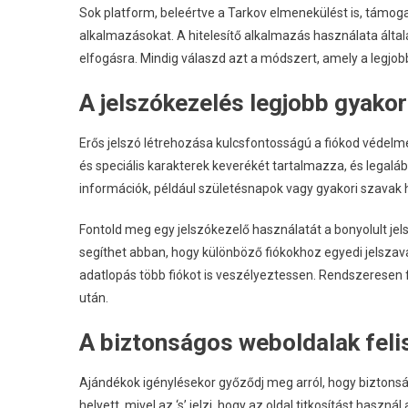
Sok platform, beleértve a Tarkov elmenekülést is, támog
alkalmazásokat. A hitelesítő alkalmazás használata ált
elfogásra. Mindig válaszd azt a módszert, amely a legjobb
A jelszókezelés legjobb gyakor
Erős jelszó létrehozása kulcsfontosságú a fiókod védelm
és speciális karakterek keverékét tartalmazza, és legaláb
információk, például születésnapok vagy gyakori szavak 
Fontold meg egy jelszókezelő használatát a bonyolult je
segíthet abban, hogy különböző fiókokhoz egyedi jelszav
adatlopás több fiókot is veszélyeztessen. Rendszeresen 
után.
A biztonságos weboldalak fel
Ajándékok igénylésekor győződj meg arról, hogy biztonság
helyett, mivel az ‘s’ jelzi, hogy az oldal titkosítást has