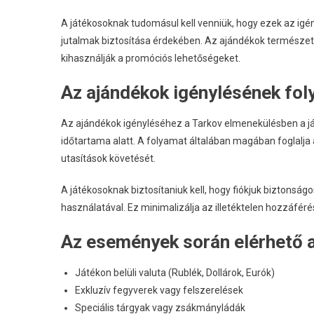
A játékosoknak tudomásul kell venniük, hogy ezek az igé
jutalmak biztosítása érdekében. Az ajándékok természet
kihasználják a promóciós lehetőségeket.
Az ajándékok igénylésének fol
Az ajándékok igényléséhez a Tarkov elmenekülésben a ját
időtartama alatt. A folyamat általában magában foglalja a
utasítások követését.
A játékosoknak biztosítaniuk kell, hogy fiókjuk biztonság
használatával. Ez minimalizálja az illetéktelen hozzáféré
Az események során elérhető a
Játékon belüli valuta (Rublék, Dollárok, Eurók)
Exkluzív fegyverek vagy felszerelések
Speciális tárgyak vagy zsákmányládák