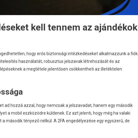
déseket kell tennem az ajándékok
gedhetetlen, hogy erős biztonsági intézkedéseket alkalmazzunk a fiók
telesítés használatát, robusztus jelszavak létrehozását és az
lépéseknek a megtétele jelentősen csökkentheti az illetéktelen
tossága
teget ad hozzá azzal, hogy nemcsak a jelszavadat, hanem egy második
yet a mobil eszközödre küldenek. Ez azt jelenti, hogy még ha valaki
dat a második tényező nélkül. A 2FA engedélyezése egy egyszerű, de