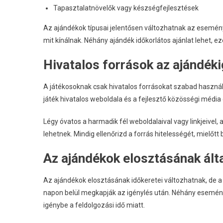
Tapasztalatnövelők vagy készségfejlesztések
Az ajándékok típusai jelentősen változhatnak az esemény
mit kínálnak. Néhány ajándék időkorlátos ajánlat lehet, e
Hivatalos források az ajándék
A játékosoknak csak hivatalos forrásokat szabad használ
játék hivatalos weboldala és a fejlesztő közösségi média 
Légy óvatos a harmadik fél weboldalaival vagy linkjeivel
lehetnek. Mindig ellenőrizd a forrás hitelességét, mielőt
Az ajándékok elosztásának ált
Az ajándékok elosztásának időkeretei változhatnak, de a
napon belül megkapják az igénylés után. Néhány esemény
igénybe a feldolgozási idő miatt.