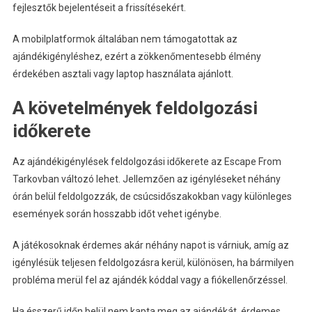
fejlesztők bejelentéseit a frissítésekért.
A mobilplatformok általában nem támogatottak az
ajándékigényléshez, ezért a zökkenőmentesebb élmény
érdekében asztali vagy laptop használata ajánlott.
A követelmények feldolgozási
időkerete
Az ajándékigénylések feldolgozási időkerete az Escape From
Tarkovban változó lehet. Jellemzően az igényléseket néhány
órán belül feldolgozzák, de csúcsidőszakokban vagy különleges
események során hosszabb időt vehet igénybe.
A játékosoknak érdemes akár néhány napot is várniuk, amíg az
igénylésük teljesen feldolgozásra kerül, különösen, ha bármilyen
probléma merül fel az ajándék kóddal vagy a fiókellenőrzéssel.
Ha ésszerű időn belül nem kapta meg az ajándékát, érdemes