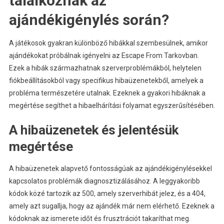
találkoznak az
ajándékigénylés során?
A játékosok gyakran különböző hibákkal szembesülnek, amikor
ajándékokat próbálnak igényelni az Escape From Tarkovban.
Ezek a hibák származhatnak szerverproblémákból, helytelen
fiókbeállításokból vagy specifikus hibaüzenetekből, amelyek a
probléma természetére utalnak. Ezeknek a gyakori hibáknak a
megértése segíthet a hibaelhárítási folyamat egyszerűsítésében.
A hibaüzenetek és jelentésük
megértése
A hibaüzenetek alapvető fontosságúak az ajándékigénylésekkel
kapcsolatos problémák diagnosztizálásához. A leggyakoribb
kódok közé tartozik az 500, amely szerverhibát jelez, és a 404,
amely azt sugallja, hogy az ajándék már nem elérhető. Ezeknek a
kódoknak az ismerete időt és frusztrációt takaríthat meg.