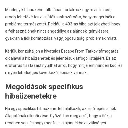
Mindegyik hibaüzenet általában tartalmaz egy rövid leírást,
amely lehetővé teszi a játékosok számára, hogy megértsék a
probléma természetét. Például a 403-as hiba azt jelezheti, hogy
a felhasználónak nincs engedélye az ajándék igénylésére,
gyakran a fiók korlátozásai vagy jogosultsági problémák miatt.
Kérjük, konzultáljon a hivatalos Escape From Tarkov támogatási
oldalával a hibaüzenetek és jelentésük átfogó listájáért. Ez az
erőforrás tisztázást nyújthat arról, hogy mit jelent minden kód, és
milyen lehetséges következő lépések vannak.
Megoldások specifikus
hibaüzenetekre
Ha egy specifikus hibaüzenettel találkozik, az első lépés a fiók
állapotának ellenőrzése. Győződjön meg arról, hogy a fiókja
rendben van, és hogy megfelel a ajándékhoz szükséges