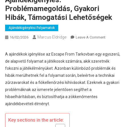
Problémamegoldás, Gyakori
Hibák, Támogatási Lehetőségek
Ajándékigénylési Folyamatok
Marcus Eldridge
On
16/02/2026
Leave A Comment
Escape
From
A ajándékok igénylése az Escape From Tarkovban egy egyszerű,
Tarkov
de alapvető folyamat a játékosok számára, akik szeretnék
Ajándékigény
fokozni a játékélményüket. Azonban különböző problémák és
Problémameg
hibák merülhetnek fel a folyamat során, beleértve a technikai
Gyakori
zűrzavarokat és a fiókellenőrzési kihívásokat. Ezeknek a gyakori
Hibák,
Támogatási
problémáknak az ismerete jelentősen segíthet a
Lehetőségek
hibaelhárításban, és biztosíthatja a zökkenőmentes
ajándékbevételi élményt.
Key sections in the article: