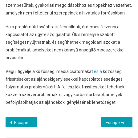
szembesültek, gyakorlati megoldásokhoz és tippekhez vezethet,
amelyek nem feltétlenül szerepelnek a hivatalos forrásokban.
Ha a problémák továbbra is fennállnak, érdemes felvenni a
kapcsolatot az ügyfélszolgálattal. Ők személyre szabott
segítséget nyújthatnak, és segíthetnek megoldani azokat a
problémákat, amelyeket nem könnyű önsegítő módszerekkel
orvosolni.
Végül figyelje a közösségi média csatornákat
és a
közösségi
frissítéseket az ajándékigénylésekkel kapcsolatos esetleges
folyamatos problémákért. A fejlesztők frissítéseket tehetnek
közzé a szerverproblémákról vagy karbantartásról, amelyek
befolyásolhatják az ajándékok igénylésének lehetőségét.
Post
Escape From Tarkov Ajándékigénylés: Igénylési módszerek, Ellenőrzési lépések, Fiók összekapcsolás
Escape From Tarkov Wipe-Event Díjak: Promóciós ajánlatok, Szezonális jutalmak, Eseményen való részvétel
navigation