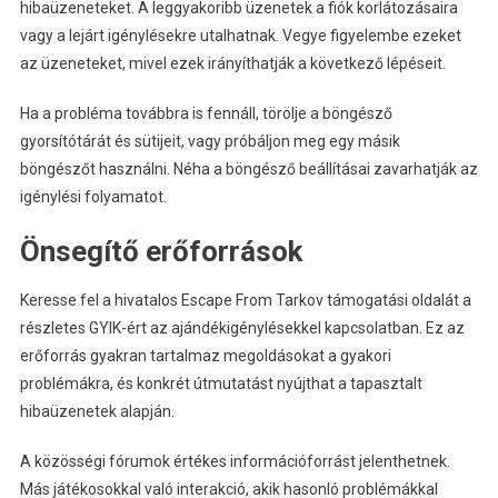
hibaüzeneteket. A leggyakoribb üzenetek a fiók korlátozásaira
vagy a lejárt igénylésekre utalhatnak. Vegye figyelembe ezeket
az üzeneteket, mivel ezek irányíthatják a következő lépéseit.
Ha a probléma továbbra is fennáll, törölje a böngésző
gyorsítótárát és sütijeit, vagy próbáljon meg egy másik
böngészőt használni. Néha a böngésző beállításai zavarhatják az
igénylési folyamatot.
Önsegítő erőforrások
Keresse fel a hivatalos Escape From Tarkov támogatási oldalát a
részletes GYIK-ért az ajándékigénylésekkel kapcsolatban. Ez az
erőforrás gyakran tartalmaz megoldásokat a gyakori
problémákra, és konkrét útmutatást nyújthat a tapasztalt
hibaüzenetek alapján.
A közösségi fórumok értékes információforrást jelenthetnek.
Más játékosokkal való interakció, akik hasonló problémákkal