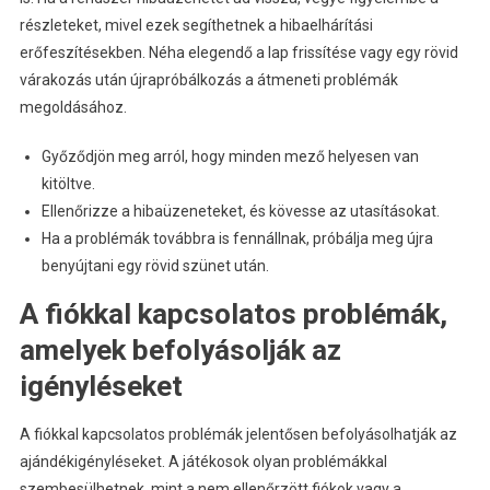
részleteket, mivel ezek segíthetnek a hibaelhárítási
erőfeszítésekben. Néha elegendő a lap frissítése vagy egy rövid
várakozás után újrapróbálkozás a átmeneti problémák
megoldásához.
Győződjön meg arról, hogy minden mező helyesen van
kitöltve.
Ellenőrizze a hibaüzeneteket, és kövesse az utasításokat.
Ha a problémák továbbra is fennállnak, próbálja meg újra
benyújtani egy rövid szünet után.
A fiókkal kapcsolatos problémák,
amelyek befolyásolják az
igényléseket
A fiókkal kapcsolatos problémák jelentősen befolyásolhatják az
ajándékigényléseket. A játékosok olyan problémákkal
szembesülhetnek, mint a nem ellenőrzött fiókok vagy a