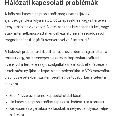
Hálózati kapcsolati problémák
A hálózati kapcsolati problémák megzavarhatják az
ajándékigénylési folyamatot, időtúllépésekhez vagy sikertelen
benyújtásokhoz vezetve. A játékosoknak biztosítaniuk kell, hogy
stabil internetkapcsolattal rendelkeznek, mivel a ingadozások
megnehezíthetik a játék szervereivel való interakciót.
A hálózati problémák hibaelhárításához érdemes újraindítani a
routert vagy, ha lehetséges, vezetékes kapcsolatra váltani.
Ezenkívül a területén zajló szolgáltatási leállások ellenőrzése is
betekintést nyújthat a kapcsolati problémákba. A VPN használata
bizonyos esetekben szintén segíthet, de további késleltetést is
okozhat.
Ellenőrizze az internetkapcsolat stabilitását.
Ha kapcsolati problémákat tapasztal, indítsa újra a routert.
Keressen szolgáltatási leállásokat, amelyek befolyásolhatják
a játékot.