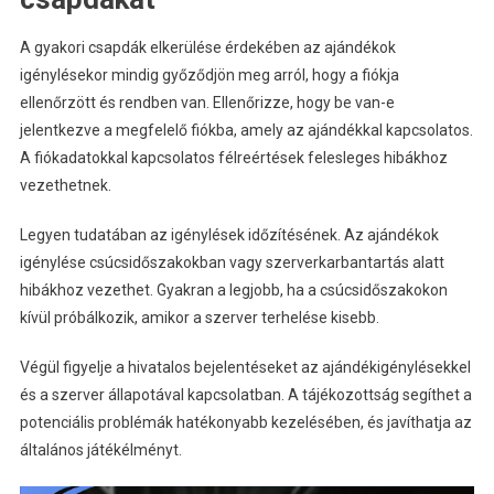
A gyakori csapdák elkerülése érdekében az ajándékok
igénylésekor mindig győződjön meg arról, hogy a fiókja
ellenőrzött és rendben van. Ellenőrizze, hogy be van-e
jelentkezve a megfelelő fiókba, amely az ajándékkal kapcsolatos.
A fiókadatokkal kapcsolatos félreértések felesleges hibákhoz
vezethetnek.
Legyen tudatában az igénylések időzítésének. Az ajándékok
igénylése csúcsidőszakokban vagy szerverkarbantartás alatt
hibákhoz vezethet. Gyakran a legjobb, ha a csúcsidőszakokon
kívül próbálkozik, amikor a szerver terhelése kisebb.
Végül figyelje a hivatalos bejelentéseket az ajándékigénylésekkel
és a szerver állapotával kapcsolatban. A tájékozottság segíthet a
potenciális problémák hatékonyabb kezelésében, és javíthatja az
általános játékélményt.