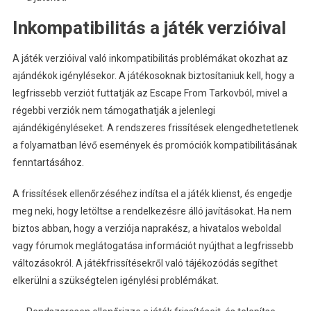
Inkompatibilitás a játék verzióival
A játék verzióival való inkompatibilitás problémákat okozhat az
ajándékok igénylésekor. A játékosoknak biztosítaniuk kell, hogy a
legfrissebb verziót futtatják az Escape From Tarkovból, mivel a
régebbi verziók nem támogathatják a jelenlegi
ajándékigényléseket. A rendszeres frissítések elengedhetetlenek
a folyamatban lévő események és promóciók kompatibilitásának
fenntartásához.
A frissítések ellenőrzéséhez indítsa el a játék klienst, és engedje
meg neki, hogy letöltse a rendelkezésre álló javításokat. Ha nem
biztos abban, hogy a verziója naprakész, a hivatalos weboldal
vagy fórumok meglátogatása információt nyújthat a legfrissebb
változásokról. A játékfrissítésekről való tájékozódás segíthet
elkerülni a szükségtelen igénylési problémákat.