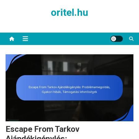
Skip
oritel.hu
to
content
Escape From Tarkov
Ajándékigénylés: