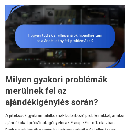
Milyen gyakori problémák
merülnek fel az
ajándékigénylés során?
A játékosok gyakran találkoznak különböző problémákkal, amikor
ajándékokat próbálnak igényelni az Escape From Tarkovban.
Ezek a problémák a technikai zűrzavaroktól a fiókellenőrzési