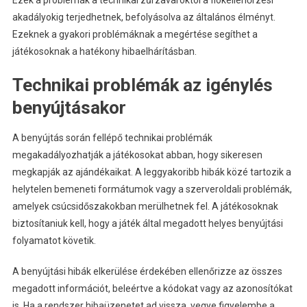
akadályokig terjedhetnek, befolyásolva az általános élményt.
Ezeknek a gyakori problémáknak a megértése segíthet a
játékosoknak a hatékony hibaelhárításban.
Technikai problémák az igénylés
benyújtásakor
A benyújtás során fellépő technikai problémák
megakadályozhatják a játékosokat abban, hogy sikeresen
megkapják az ajándékaikat. A leggyakoribb hibák közé tartozik a
helytelen bemeneti formátumok vagy a szerveroldali problémák,
amelyek csúcsidőszakokban merülhetnek fel. A játékosoknak
biztosítaniuk kell, hogy a játék által megadott helyes benyújtási
folyamatot követik.
A benyújtási hibák elkerülése érdekében ellenőrizze az összes
megadott információt, beleértve a kódokat vagy az azonosítókat
is. Ha a rendszer hibaüzenetet ad vissza, vegye figyelembe a