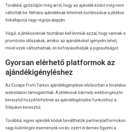
Továbbá, győződjön meg arról, hogy az ajándék kódot még nem
váltották be. Néhány ajándéknak lehetnek korlátozásai a játékos
fiókállapota vagy régiója alapján.
Végül, a játékosoknak tisztában kell lenniük azzal, hogy vannak-e
promóciós időszakok, amikor az ajándékokat igényelni lehet,
mivel ezek változhatnak, és befolyásolhatják a jogosultságot.
Gyorsan elérhető platformok az
ajándékigényléshez
Az Escape From Tarkov ajándékigénylései elsősorban a hivatalos
weboldalon támogatottak. A játékosok bármely webböngészőn
keresztül hozzáférhetnek az ajándékigénylési funkcióhoz a
fiókjukon keresztül.
Továbbá, egyes ajándék kódok beválthatók partnerplatformokon
vagy különleges események során, ezért érdemes figyelni a