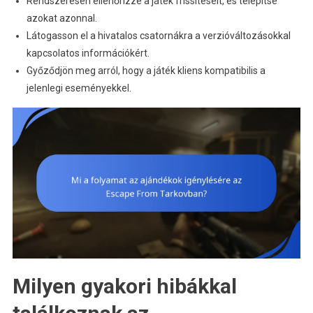
Rendszeresen ellenőrizze a játék frissítéseit, és telepítse
azokat azonnal.
Látogasson el a hivatalos csatornákra a verzióváltozásokkal
kapcsolatos információkért.
Győződjön meg arról, hogy a játék kliens kompatibilis a
jelenlegi eseményekkel.
Milyen gyakori hibákkal