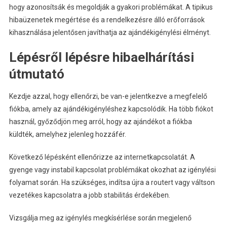
hogy azonosítsák és megoldják a gyakori problémákat. A tipikus
hibaüzenetek megértése és a rendelkezésre álló erőforrások
kihasználása jelentősen javíthatja az ajándékigénylési élményt.
Lépésről lépésre hibaelhárítási
útmutató
Kezdje azzal, hogy ellenőrzi, be van-e jelentkezve a megfelelő
fiókba, amely az ajándékigényléshez kapcsolódik. Ha több fiókot
használ, győződjön meg arról, hogy az ajándékot a fiókba
küldték, amelyhez jelenleg hozzáfér.
Következő lépésként ellenőrizze az internetkapcsolatát. A
gyenge vagy instabil kapcsolat problémákat okozhat az igénylési
folyamat során. Ha szükséges, indítsa újra a routert vagy váltson
vezetékes kapcsolatra a jobb stabilitás érdekében.
Vizsgálja meg az igénylés megkísérlése során megjelenő