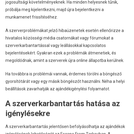
jogosultsági követelményeknek. Ha minden helyesnek tűnik,
próbálja meg kijelentkezni, majd újra bejelentkezni a
munkamenet frissítéséhez.
A szerverproblémákat jelző hibaüzenetek esetén ellenőrizze a
hivatalos közösségi média csatornákat vagy fórumokat a
szerverkarbantartással vagy leállásokkal kapcsolatos
bejelentésekért. Gyakran ezek a problémák átmenetiek, és
megoldódnak, amint a szerverek újra online állapotba kerülnek.
Ha továbbra is problémái vannak, érdemes törölni a böngésző
gyorsítótárát vagy egy másik böngészőt használni. Néha a helyi
beállítások zavarhatják az ajándékigénylési folyamatot.
A szerverkarbantartás hatása az
igénylésekre
A szerverkarbantartás jelentősen befolyásolhatja az ajándékok