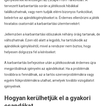
igénylésének lehetőségét az Escape From Tarkovban. A
tervezett karbantartás során a játékosok hibákkal
találkozhatnak, vagy nem tudják elérni bizonyos funkciókat,
beleértve az ajándékigényléseket is. Érdemes ellenőrizni a játék
hivatalos csatornáit a karbantartási ütemtervekért.
Jellemzően a karbantartási időszakok néhány óráig tartanak, de
változhatnak. Ezen idő alatt a legjobb, ha tartózkodik az
ajándékok igénylésétől, mivel a rendszer nem biztos, hogy
helyesen dolgozza fel a kéréseket.
A karbantartás befejezése után a játékosoknak érdemes újra
megpróbálniuk igényelni az ajándékokat. Ha a problémák
továbbra is fennállnak, az a tartós szerverproblémákra vagy
egyéni fiókproblémákra utalhat, amelyek további vizsgálatot
igényelnek.
Hogyan kerülhetjük el a gyakori
csapdákat